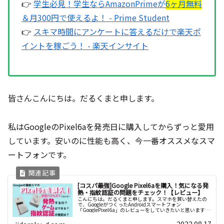
👉
学生必見！学生ならAmazonPrimeが
6ヶ月無料
＆月300円で使えるよ！ - Prime Student
👉
スキマ時間にアンケートに答えるだけで楽天ポ
イントを稼ごう！ - 楽天インサイト
皆さんこんにちは。だるくまと申します。
私はGoogleのPixel6aを発売日に購入してからずっと愛用
しています。安いのに性能も高く、今一番オススメなスマ
ートフォンです。
[コスパ最強]Google Pixel6aを購入！気になる発
熱・指紋認証の問題をチェック！【レビュー】
こんにちは。だるくまと申します。スマホを買い替えたの
で、GoogleがつくったAndroidスマートフォン
「GooglePixel6a」のレビューをしていきたいと思います。
個人的に...
2022.08.17