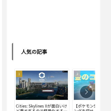
人気の記事
Cities: Skylines IIが面白いけ
【ポケモンSV】金の
ど重すぎるので軽量化する方
ングを探せ！色違い厳