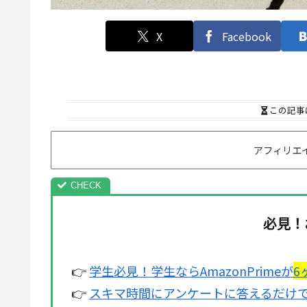
X
Facebook
この記事
アフィリエ
必見！
👉
学生必見！学生ならAmazonPrimeが
6
👉
スキマ時間にアンケートに答えるだけで