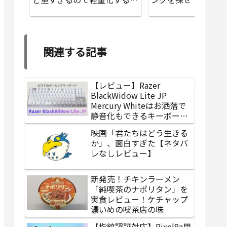
法をまとめてみる【PC版】
分で色違い2匹！
関連する記事
【レビュー】Razer
BlackWidow Lite JP
Mercury Whiteはお洒落で
静音化もできるキーボード
【オレンジ軸】
映画「君たちはどう生きる
か」、面白すぎた【ネタバ
レなしレビュー】
新発売！チキンラーメン
「純喫茶のナポリタン」を
実食レビュー！ケチャップ
濃いめの喫茶店の味
【指紋認証対応】Pixel8a用