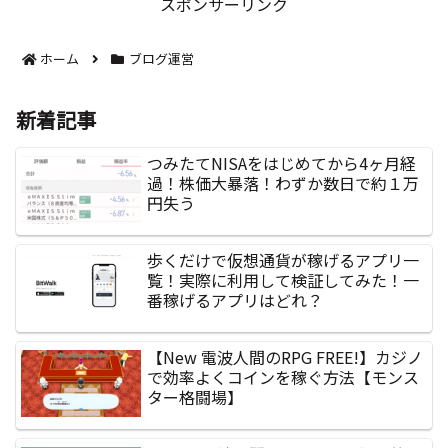
スポンサーリンク
ホーム
ブログ運営
新着記事
つみたてNISAをはじめてから4ヶ月経
過！株価大暴落！わずか数日で約１万
円失う
歩くだけで仮想通貨が稼げるアプリ一
覧！実際に利用して検証してみた！一
番稼げるアプリはどれ？
【New 電波人間のRPG FREE!】カジノ
で効率よくコインを稼ぐ方法【モンス
ター格闘場】